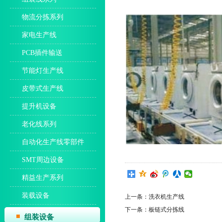
物流分拣系列
家电生产线
PCB插件输送
节能灯生产线
皮带式生产线
提升机设备
老化线系列
自动化生产线零部件
SMT周边设备
精益生产系列
装载设备
上一条：
洗衣机生产线
下一条：
板链式分拣线
组装设备